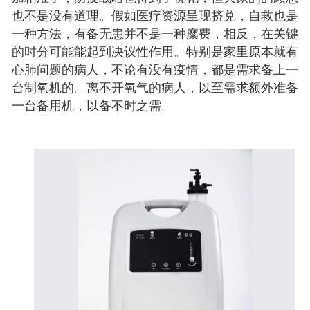
也不是没有道理。假如医疗资源呈现挤兑，自救也是
一种方法，有备无患并不是一种糜费，相反，在关键
的时分可能能起到决议性作用。特别是家里原本就有
心肺问题的病人，不论有没有疫情，都是需求备上一
台制氧机的。离不开氧气的病人，以至需求额外准备
一台备用机，以备不时之需。