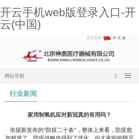
开云手机web版登录入口-开
云(中国)
语言选择:
网站导航
Toggl
navig
行业新闻
家用制氧机应对新冠真的有用吗？
依据新发布的“防疫二十条”，整体上来看，防疫愈
加精准了，防疫战略也得到了优化，但大家的的顾忌