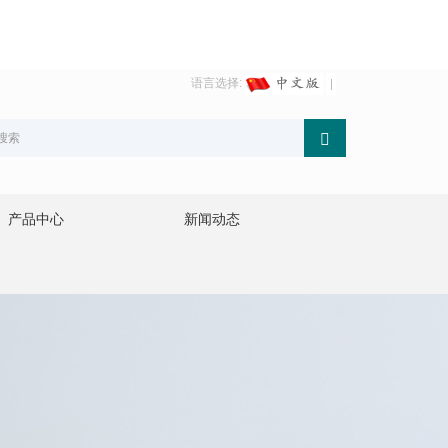
语言选择:
产品中心
新闻动态