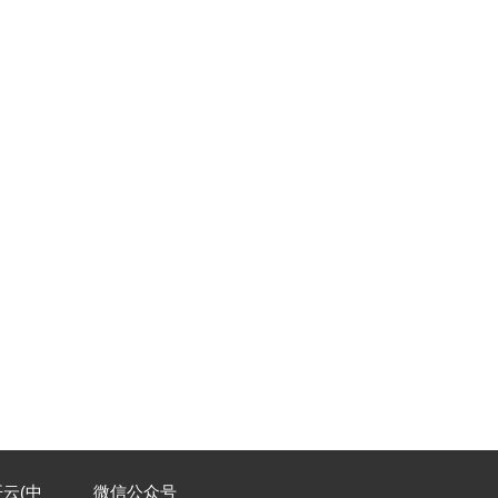
云(中
微信公众号