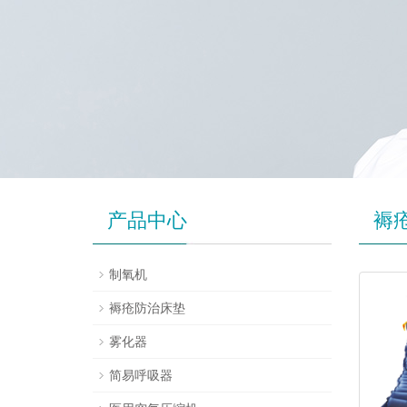
产品中心
褥
制氧机
褥疮防治床垫
雾化器
简易呼吸器