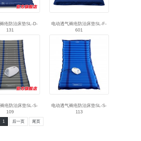
褥疮防治床垫SL-D-
电动透气褥疮防治床垫SL-F-
131
601
褥疮防治床垫SL-S-
电动透气褥疮防治床垫SL-S-
109
113
1
后一页
尾页