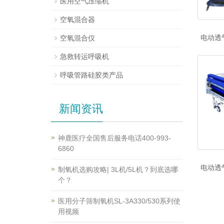
医用空气压缩机
空氧混合器
电动透气
空氧混合仪
急救转运呼吸机
呼吸管路硅胶类产品
新闻资讯
神鹿医疗全国售后服务电话400-993-
6860
电动透
制氧机选购攻略| 3L机/5L机？到底选哪
个？
医用分子筛制氧机SL-3A330/530系列使
用视频